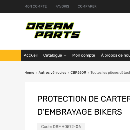
MON COMPTE
FAVORIS
COMPARER
Accueil
Catalogue
Mon compte
À propos de no
Home
Autres véhicules
CBR650R
Toutes les pièces déta
PROTECTION DE CARTE
D’EMBRAYAGE BIKERS
Code:
DRMH0572-06