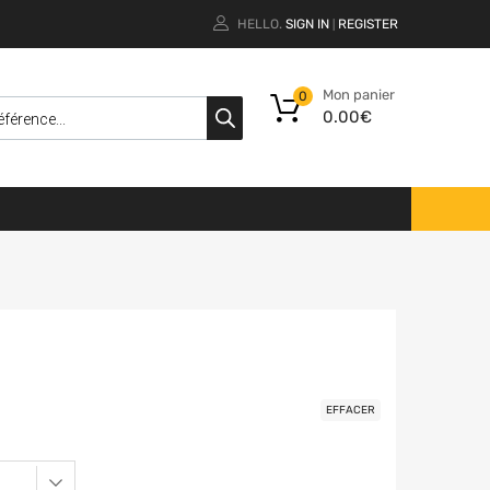
HELLO.
SIGN IN
REGISTER
|
Mon panier
0
0.00
€
EFFACER