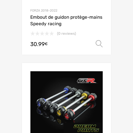
FORZA 2018-2022
Embout de guidon protège-mains
Speedy racing
(0 reviews)
30.99
Choix de
€