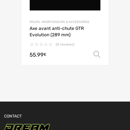
ROUES, AMORTISSEURS & ACCESSOIRES
Axe avant anti-chute GTR
Evolution (289 mm)
(0 reviews)
55.99
Choix de
€
CONTACT