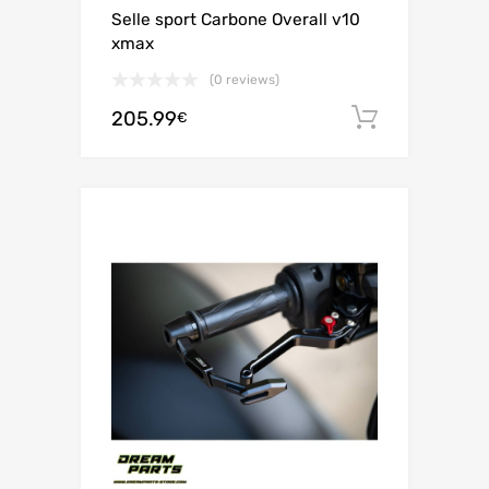
Selle sport Carbone Overall v10
xmax
(0 reviews)
205.99
Ajouter 
€