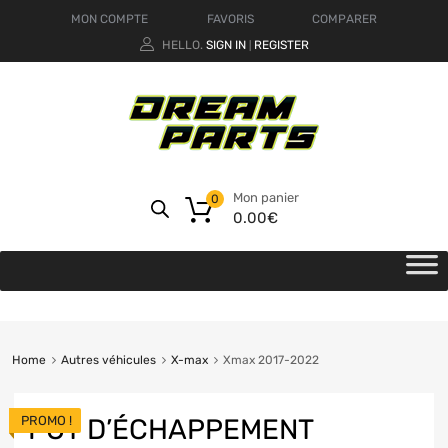
MON COMPTE
FAVORIS
COMPARER
HELLO.
SIGN IN
REGISTER
|
Mon panier
0
0.00
€
Home
Autres véhicules
X-max
Xmax 2017-2022
PROMO !
POT D’ÉCHAPPEMENT