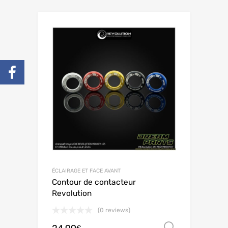
ÉCLAIRAGE ET FACE AVANT
Contour de contacteur
Revolution
(0 reviews)
Choix de
€