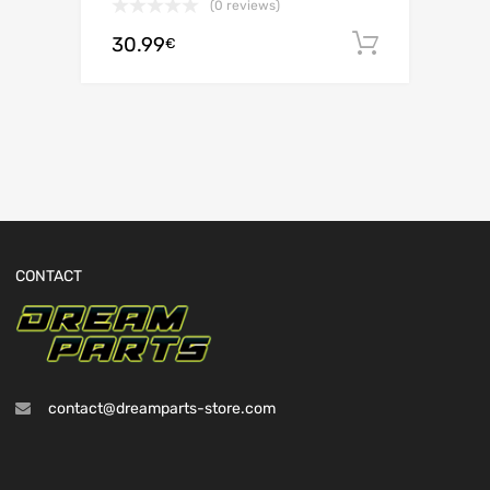
(0 reviews)
30.99
Ajouter 
€
CONTACT
contact@dreamparts-store.com