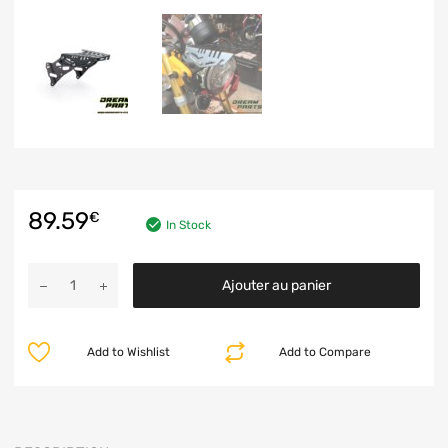
89.59
€
In Stock
Ajouter au panier
Add to Wishlist
Add to Compare