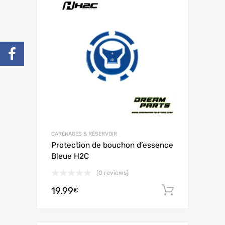
CARÉNAGES & RÉSERVOIR
Protection de bouchon d’essence
Bleue H2C
(0 reviews)
19.99
Ajouter 
€