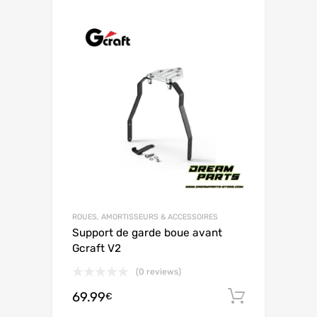
ROUES, AMORTISSEURS & ACCESSOIRES
Support de garde boue avant
Gcraft V2
(0 reviews)
69.99
Ajouter 
€