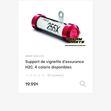
GROM 2021/23
Support de vignette d’assurance
H2C, 4 coloris disponibles
(0 reviews)
19.99
Choix de
€