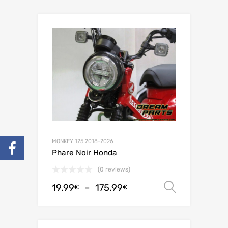
MONKEY 125 2018-2026
Phare Noir Honda
(0 reviews)
19.99
–
175.99
Choix de
€
€