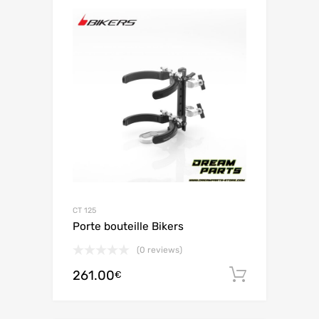
CT 125
Porte bouteille Bikers
(0 reviews)
261.00
Ajouter 
€