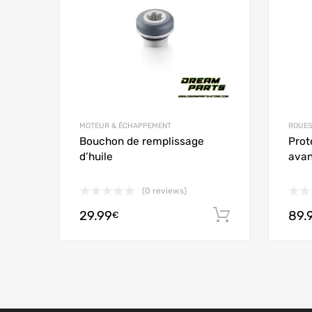
MOTEUR & ÉCHAPPEMENT
ROUES
Bouchon de remplissage
Prot
d’huile
avan
(0 reviews)
29.99
89.
Ajouter au
€