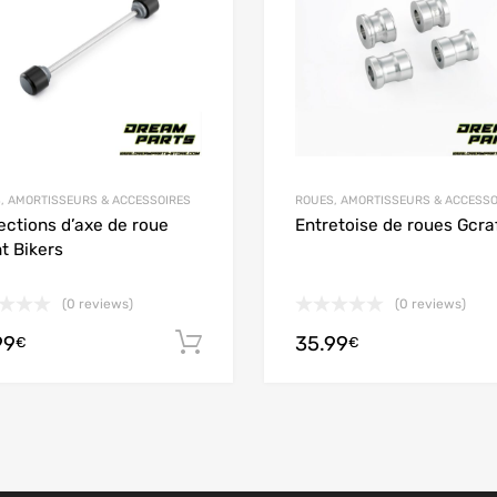
, AMORTISSEURS & ACCESSOIRES
ROUES, AMORTISSEURS & ACCESSO
ections d’axe de roue
Entretoise de roues Gcra
t Bikers
(0 reviews)
(0 reviews)
99
35.99
 panier
Ajouter au panier
€
€