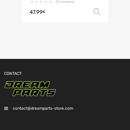
(0 reviews)
47.99
Choix de
€
CONTACT
contact@dreamparts-store.com