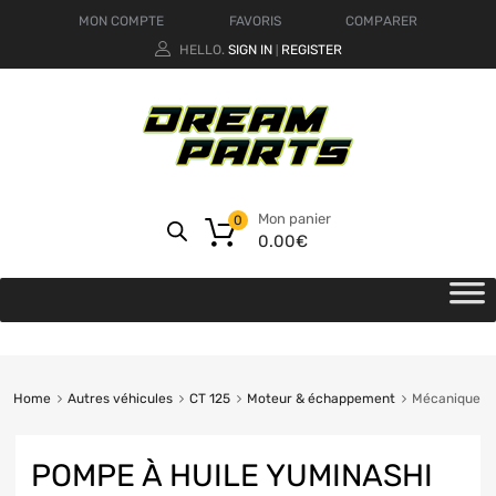
MON COMPTE
FAVORIS
COMPARER
HELLO.
SIGN IN
REGISTER
|
Mon panier
0
0.00
€
Home
Autres véhicules
CT 125
Moteur & échappement
Mécanique
POMPE À HUILE YUMINASHI