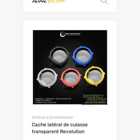
69.99
Choix de
€
75.99
sur 5
€
MOTEUR & ÉCHAPPEMENT
Cache latéral de culasse
transparent Revolution