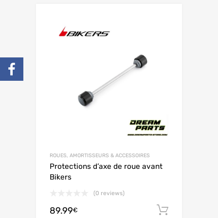
ROUES, AMORTISSEURS & ACCESSOIRES
Protections d’axe de roue avant
Bikers
(0 reviews)
89.99
Ajouter 
€