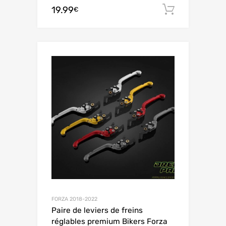
19.99
Ajouter 
€
FORZA 2018-2022
Paire de leviers de freins
réglables premium Bikers Forza