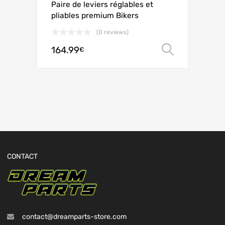
Paire de leviers réglables et
pliables premium Bikers
(0 reviews)
164.99
Choix de
€
CONTACT
contact@dreamparts-store.com