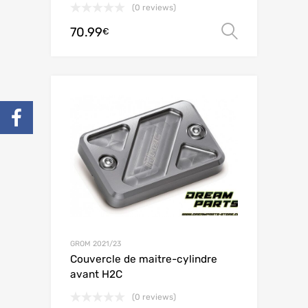
(0 reviews)
70.99
Choix de
€
GROM 2021/23
Couvercle de maitre-cylindre
avant H2C
(0 reviews)