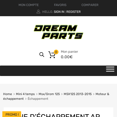
MON COMPTE
FAVORIS
COMPARER
HELLO.
SIGN IN
REGISTER
|
Mon panier
0
0.00
€
Home
Mini 4 temps
Msx/Grom 125
MSX125 2013-2015
Moteur &
échappement
Échappement
PROMO !
LIGNE D’ÉCHAPPEMENT AR