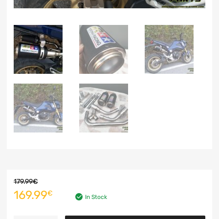
179.99
€
169.99
€
In Stock