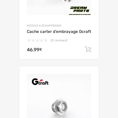
MOTEUR & ÉCHAPPEMENT
Cache carter d’embrayage Gcraft
(0 reviews)
46.99
Ajouter 
€