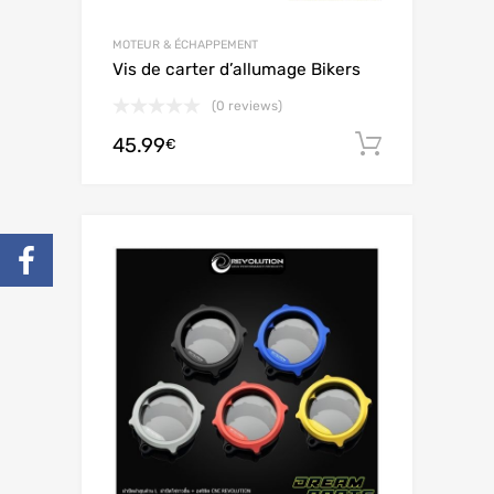
MOTEUR & ÉCHAPPEMENT
Vis de carter d’allumage Bikers
(0 reviews)
45.99
Ajouter 
€