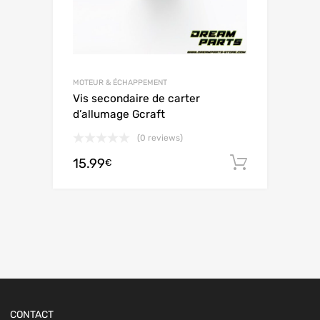
MOTEUR & ÉCHAPPEMENT
Vis secondaire de carter
d’allumage Gcraft
(0 reviews)
15.99
Ajouter 
€
CONTACT