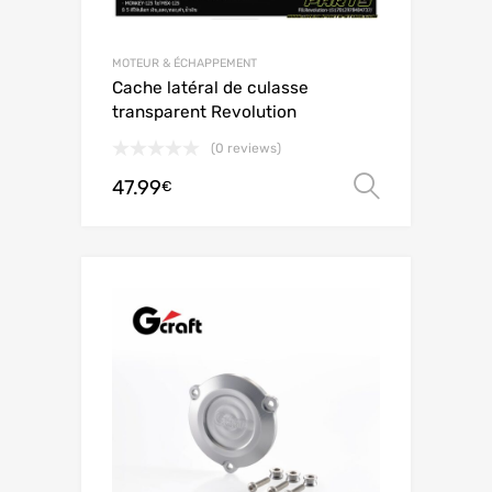
MOTEUR & ÉCHAPPEMENT
Cache latéral de culasse
transparent Revolution
(0 reviews)
47.99
Choix de
€