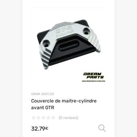
GROM 2021/23
Couvercle de maitre-cylindre
avant GTR
(0 reviews)
32.79
Choix de
€