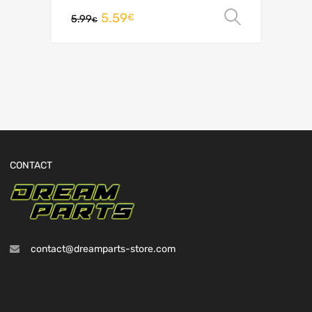
5.59
Choix de
€
5.99
€
CONTACT
contact@dreamparts-store.com