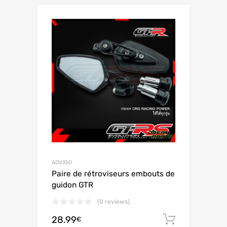
ADV350
Paire de rétroviseurs embouts de
guidon GTR
(0 reviews)
28.99
Ajouter 
€