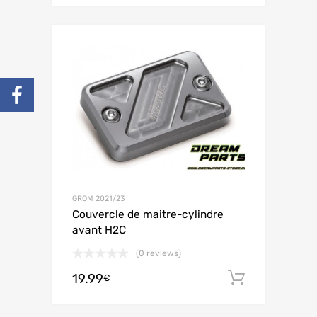
GROM 2021/23
Couvercle de maitre-cylindre
avant H2C
(0 reviews)
19.99
Ajouter 
€