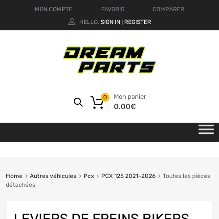
MON COMPTE
FAVORIS
COMPARER
HELLO.
SIGN IN
REGISTER
|
Mon panier
0
0.00
€
Home
Autres véhicules
Pcx
PCX 125 2021-2026
Toutes les pièces
détachées
LEVIERS DE FREINS BIKERS