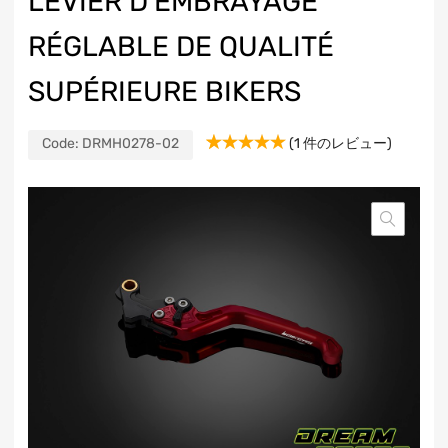
LEVIER D’EMBRAYAGE
RÉGLABLE DE QUALITÉ
SUPÉRIEURE BIKERS
Code:
DRMH0278-02
(
1
件のレビュー)
1
件の利用者
評価に基づ
く5段階評
価のうち、
5.00
点