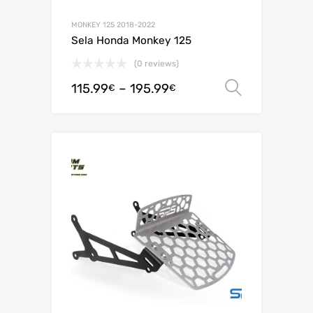
MONKEY 125 2018-2022
Sela Honda Monkey 125
(0 reviews)
115.99
–
195.99
Ver opç
€
€