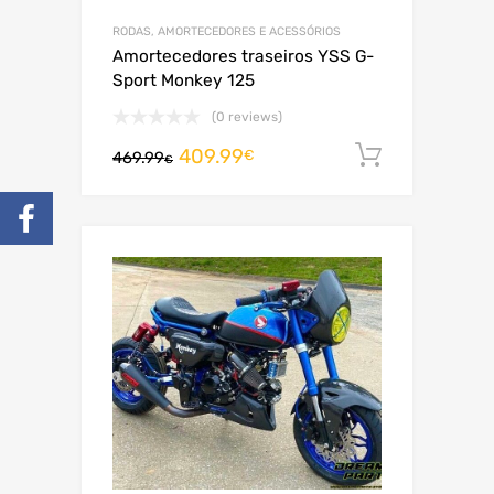
RODAS, AMORTECEDORES E ACESSÓRIOS
Amortecedores traseiros YSS G-
Sport Monkey 125
(0 reviews)
409.99
Adiciona
€
469.99
€