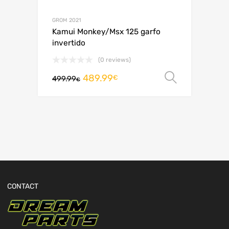
GROM 2021
Kamui Monkey/Msx 125 garfo
invertido
(0 reviews)
489.99
Ver opç
€
499.99
€
CONTACT