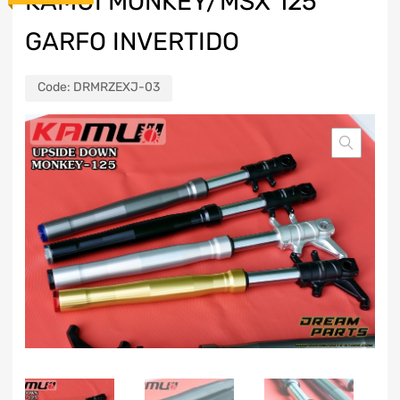
KAMUI MONKEY/MSX 125
GARFO INVERTIDO
Code:
DRMRZEXJ-03