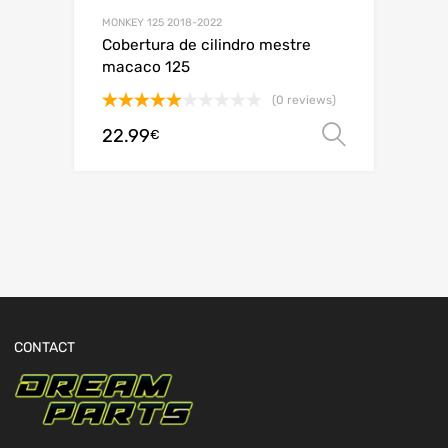
MONKEY 125 2018-2022
Cobertura de cilindro mestre
macaco 125
(0 reviews)
Avaliação
22.99
Ver opç
€
5.00
de 5
CONTACT