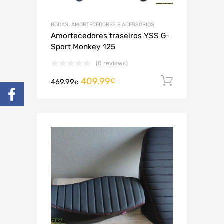
RODAS, AMORTECEDORES E ACESSÓRIOS
Amortecedores traseiros YSS G-
Sport Monkey 125
(0 reviews)
409.99
Adiciona
€
469.99
€