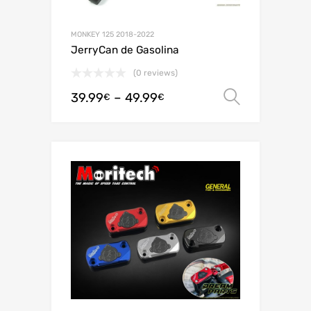
MONKEY 125 2018-2022
JerryCan de Gasolina
(0 reviews)
39.99
–
49.99
Ver opç
€
€