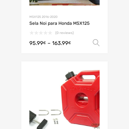
MSX125 2016-2020
Sela Noi para Honda MSX125
(0 reviews)
95.99
–
163.99
Ver opç
€
€