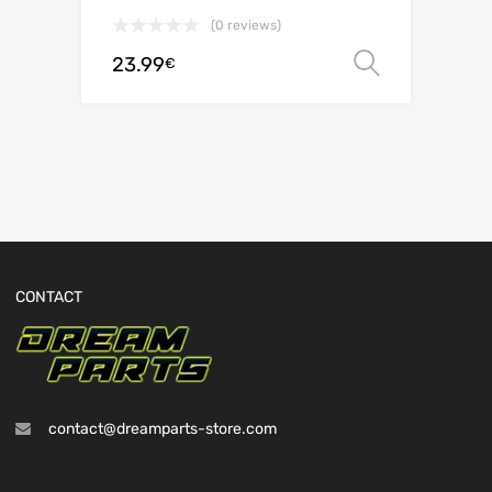
(0 reviews)
23.99
Choix de
€
CONTACT
contact@dreamparts-store.com