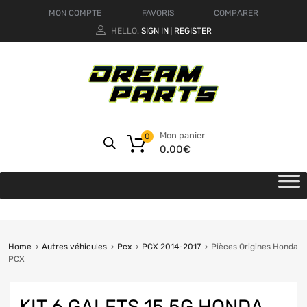
MON COMPTE
FAVORIS
COMPARER
HELLO.
SIGN IN
REGISTER
|
Mon panier
0
0.00
€
Home
Autres véhicules
Pcx
PCX 2014-2017
Pièces Origines Honda
PCX
KIT 6 GALETS 15.5G HONDA