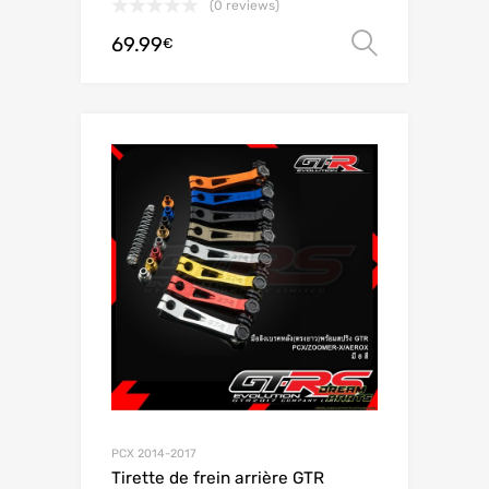
(0 reviews)
69.99
Choix de
€
PCX 2014-2017
Tirette de frein arrière GTR