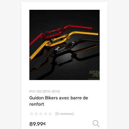
PCX 125 (2010-2013)
Guidon Bikers avec barre de
renfort
(0 reviews)
89.99
Choix de
€