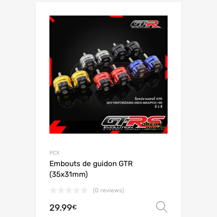
PCX
Embouts de guidon GTR
(35x31mm)
(0 reviews)
29.99
Choix de
€