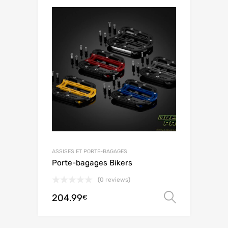
ASSISES ET PORTE-BAGAGES
Porte-bagages Bikers
(0 reviews)
204.99
Choix de
€