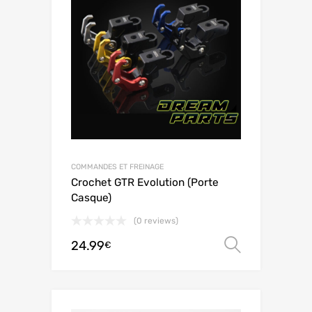
COMMANDES ET FREINAGE
Crochet GTR Evolution (Porte
Casque)
(0 reviews)
24.99
Choix de
€