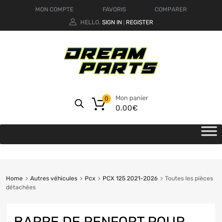
MON COMPTE
FAVORIS
COMPARER
HELLO.
SIGN IN
REGISTER
|
Mon panier
0
0.00
€
Home
Autres véhicules
Pcx
PCX 125 2021-2026
Toutes les pièces
détachées
BARRE DE RENFORT POUR