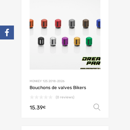
MONKEY 125 2018-2026
Bouchons de valves Bikers
(0 reviews)
15.39
Choix de
€