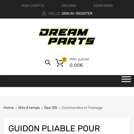
MON COMPTE
FAVORIS
COMPARER
HELLO.
SIGN IN
REGISTER
|
Mon panier
0
0.00
€
Home
Mini 4 temps
Dax 125
Commandes et freinage
GUIDON PLIABLE POUR