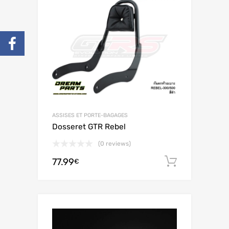
ASSISES ET PORTE-BAGAGES
Dosseret GTR Rebel
(0 reviews)
77.99
Ajouter 
€