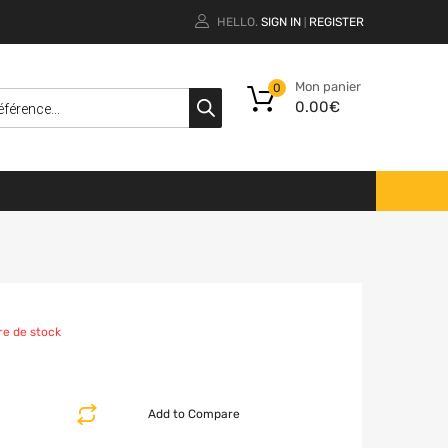
HELLO.
SIGN IN
REGISTER
|
Mon panier
0
0.00
€
re de stock
Add to Compare