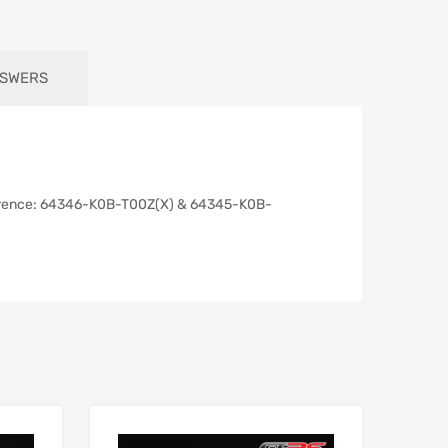
NSWERS
référence: 64346-K0B-T00Z(X) & 64345-K0B-
Add to Wishlist
Add to Wishlist