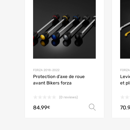
Add to
FORZA 2018-2022
FORZA
Protection d’axe de roue
Levi
avant Bikers forza
et p
(0 reviews)
84.99
70.
Choix des 
€