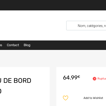
us
Contact
Blog
64.99
€
U DE BORD
Ruptu
0
Add to Wishlist