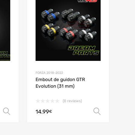
Add to Compare
Add t
FORZA 2018-2022
Embout de guidon GTR
Evolution (31 mm)
(0 reviews)
14.99
Choix des options
Choix des
€