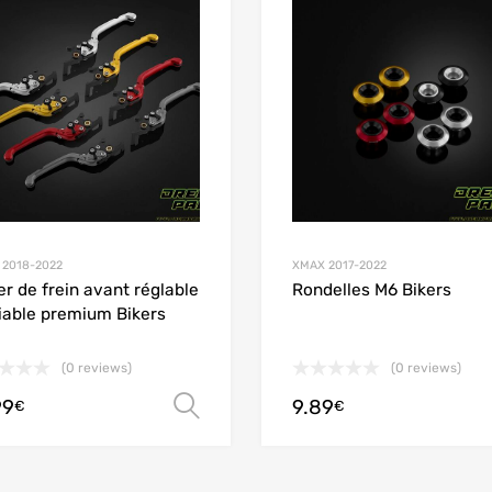
 Compare
Add to Compare
 2018-2022
XMAX 2017-2022
er de frein avant réglable
Rondelles M6 Bikers
liable premium Bikers
(0 reviews)
(0 reviews)
99
9.89
options
Choix des options
€
€