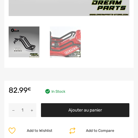
82.99
€
In Stock
Ajouter au panier
Add to Wishlist
Add to Compare