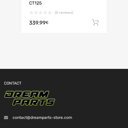
CT125
(0 reviews)
339.99
Ajouter 
€
CONTACT
contact@dreamparts-store.com