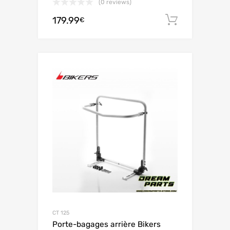
(0 reviews)
179.99
Ajouter 
€
CT 125
Porte-bagages arrière Bikers