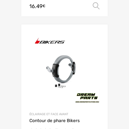
16.49
Choix de
€
ÉCLAIRAGE ET FACE AVANT
Contour de phare Bikers