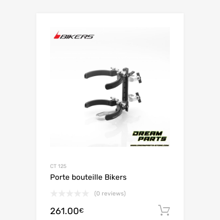
CT 125
Porte bouteille Bikers
(0 reviews)
261.00
Ajouter 
€