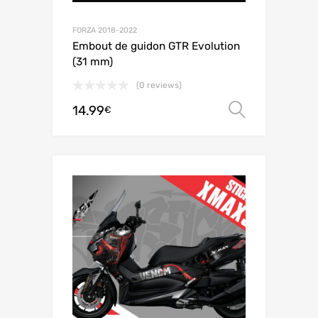
FORZA 2018-2022
Embout de guidon GTR Evolution
(31 mm)
(0 reviews)
14.99
Choix de
€