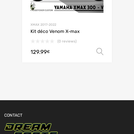
XMAX 2017-2022
Kit déco Venom X-max
(0 reviews)
129.99
Choix de
€
CONTACT