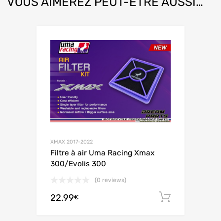
VOUS AIMEREZ PEUT-ÊTRE AUSSI…
XMAX 2017-2022
Filtre à air Uma Racing Xmax
300/Evolis 300
(0 reviews)
22.99
Ajouter 
€