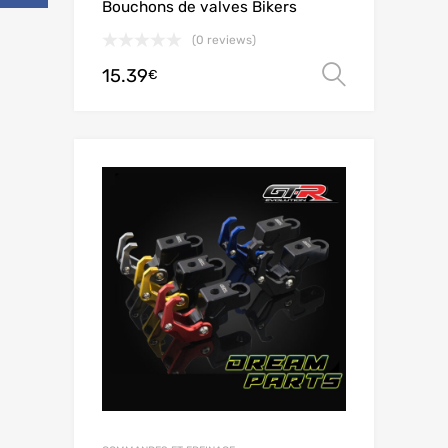
Bouchons de valves Bikers
(0 reviews)
15.39
Choix de
€