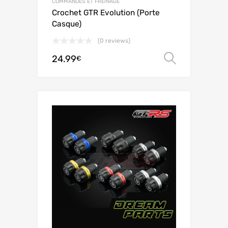
COMMANDES ET FREINAGE
Crochet GTR Evolution (Porte
Casque)
(0 reviews)
24.99
Choix de
€