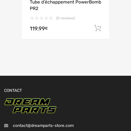
Tube d’échappement PowerBomb
PR2
(0 reviews)
119.99
Ajouter 
€
CONTACT
contact@dreamparts-store.com