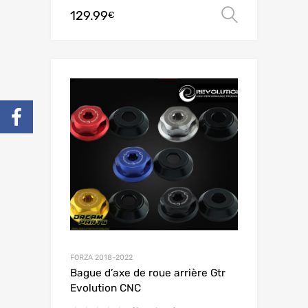
129.99
Choix de
€
FORZA 2018-2022
Bague d’axe de roue arrière Gtr
Evolution CNC