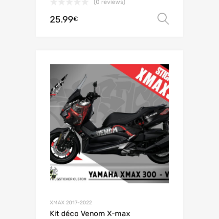
(0 reviews)
25.99
Choix de
€
XMAX 2017-2022
Kit déco Venom X-max