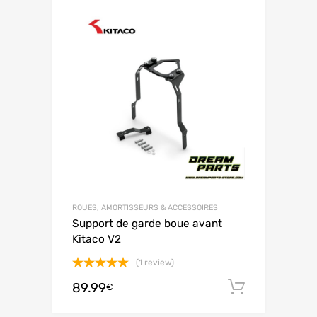
ROUES, AMORTISSEURS & ACCESSOIRES
Support de garde boue avant
Kitaco V2
(1 review)
Note
5.00
89.99
Ajouter 
€
sur 5