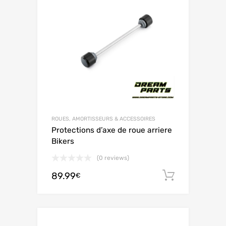
ROUES, AMORTISSEURS & ACCESSOIRES
Protections d’axe de roue arriere
Bikers
(0 reviews)
89.99
Ajouter 
€