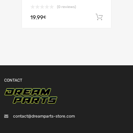
(0 reviews)
19.99
Ajouter 
€
CONTACT
contact@dreamparts-store.com