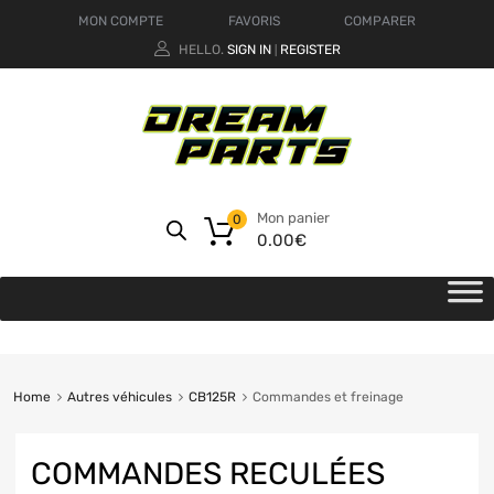
MON COMPTE
FAVORIS
COMPARER
HELLO.
SIGN IN
REGISTER
|
Mon panier
0
0.00
€
Home
Autres véhicules
CB125R
Commandes et freinage
COMMANDES RECULÉES