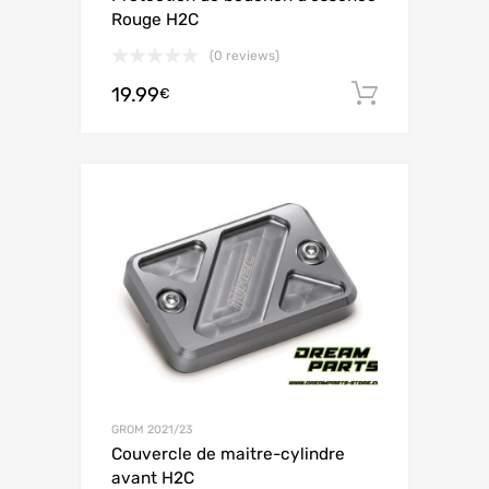
Rouge H2C
(0 reviews)
19.99
Ajouter 
€
GROM 2021/23
Couvercle de maitre-cylindre
avant H2C