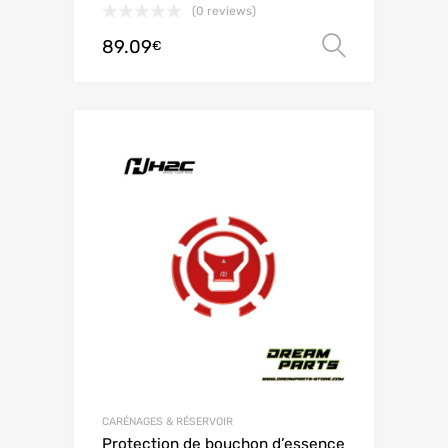
(0 reviews)
89.09
Choix de
€
CARÉNAGES & RÉSERVOIR
Protection de bouchon d’essence