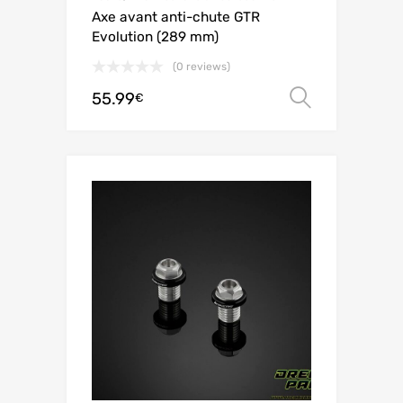
Axe avant anti-chute GTR
Evolution (289 mm)
(0 reviews)
55.99
Choix de
€