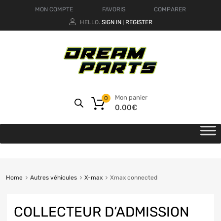
MON COMPTE
FAVORIS
COMPARER
HELLO.
SIGN IN
REGISTER
|
Mon panier
0
0.00
€
Home
Autres véhicules
X-max
Xmax connected
COLLECTEUR D’ADMISSION