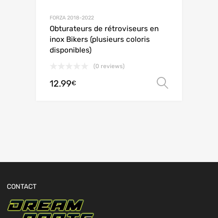
FORZA 2018-2022
Obturateurs de rétroviseurs en
inox Bikers (plusieurs coloris
disponibles)
(0 reviews)
12.99
Choix de
€
CONTACT