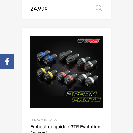
24.99
Choix de
€
FORZA 2018-2022
Embout de guidon GTR Evolution