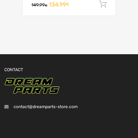
134.99
Ajouter 
€
149.99
€
CONTACT
contact@dreamparts-store.com