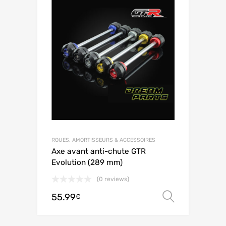
ROUES, AMORTISSEURS & ACCESSOIRES
Axe avant anti-chute GTR
Evolution (289 mm)
(0 reviews)
55.99
Choix de
€