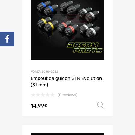
FORZA 2018-2022
Embout de guidon GTR Evolution
(31 mm)
(0 reviews)
14.99
Choix de
€