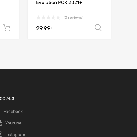
Evolution PCX 2021+
(0 reviews)
29.99
Ajouter au panier
Choix des
€
OCIALS
Facebook
Youtube
Instagram