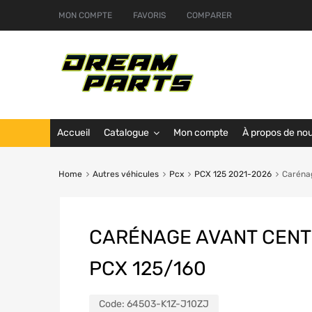
MON COMPTE
FAVORIS
COMPARER
Accueil
Catalogue
Mon compte
À propos de no
Home
Autres véhicules
Pcx
PCX 125 2021-2026
Carénag
CARÉNAGE AVANT CEN
PCX 125/160
Code:
64503-K1Z-J10ZJ