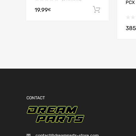
PCX 
19.99
Ajouter au
€
385
CONTACT
contact@dreamparts-store.com