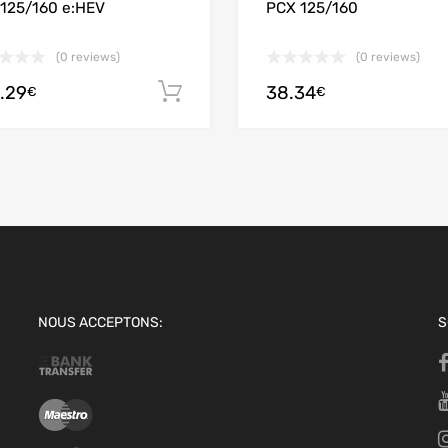
125/160 e:HEV
PCX 125/160
 panier
(0 reviews)
(0 reviews)
.29
38.34
Ajouter au panier
€
€
NOUS ACCEPTONS:
S