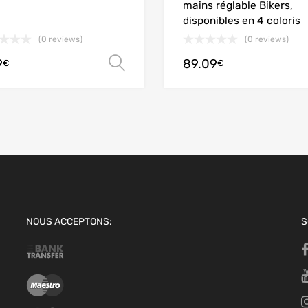
mains réglable Bikers,
disponibles en 4 coloris
(0 reviews)
(0 reviews)
9
89.09
options
Choix des options
€
€
NOUS ACCEPTONS:
S