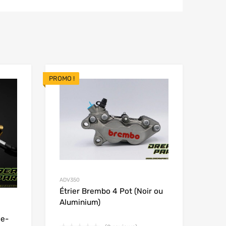
PROMO !
Add to Wishlist
Add to Wishlist
Add to Compare
Add t
ADV350
Étrier Brembo 4 Pot (Noir ou
Aluminium)
ge-