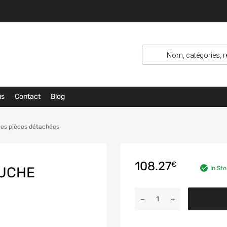
us
Contact
Blog
les pièces détachées
108.27
€
AUCHE
In St