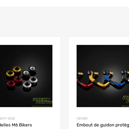
Add to Wishlist
 Compare
Add to Compare
2017-2022
CB125R
elles M6 Bikers
Embout de guidon protè