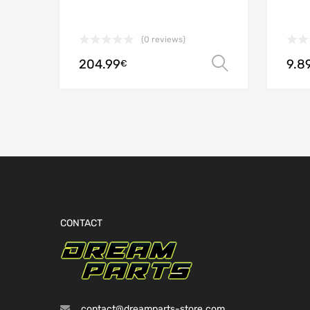
(0 reviews)
204.99
9.8
Choix des 
€
CONTACT
contact@dreamparts-store.com