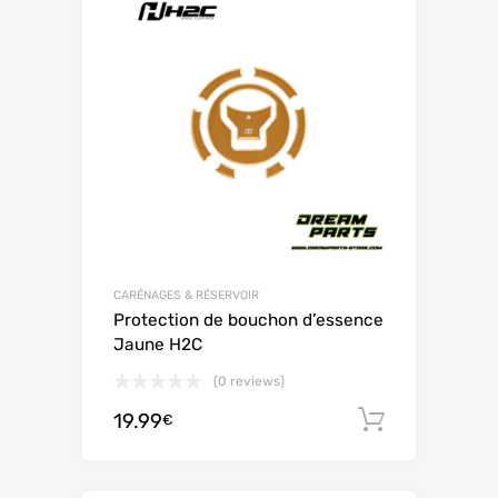
CARÉNAGES & RÉSERVOIR
Protection de bouchon d’essence
Jaune H2C
(0 reviews)
19.99
Ajouter 
€