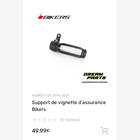
MONKEY 125 2018-2026
Support de vignette d’assurance
Bikers
(0 reviews)
49.99
Ajouter 
€