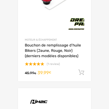
MOTEUR & ÉCHAPPEMENT
Bouchon de remplissage d’huile
Bikers (Jaune, Rouge, Noir)
(derniers modèles disponibles)
(1 review)
Note
5.00
39.99
Ajouter 
€
45.99
sur 5
€