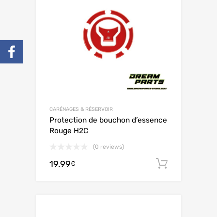
CARÉNAGES & RÉSERVOIR
Protection de bouchon d’essence
Rouge H2C
(0 reviews)
19.99
Ajouter 
€