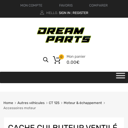
MON COMPTE
FAVORIS
COMPARER
HELLO.
SIGN IN
REGISTER
|
Mon panier
0
0.00
€
Home
Autres véhicules
CT 125
Moteur & échappement
Accessoires moteur
CACHE CULBUTEUR VENTILÉ