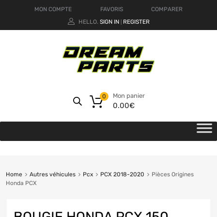
MON COMPTE
FAVORIS
COMPARER
HELLO.
SIGN IN
REGISTER
|
Mon panier
0
0.00
€
Home
Autres véhicules
Pcx
PCX 2018-2020
Pièces Origines
Honda PCX
BOUGIE HONDA PCX 150