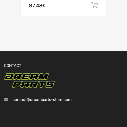
87.48
Ajouter 
€
CONTACT
contact@dreamparts-store.com