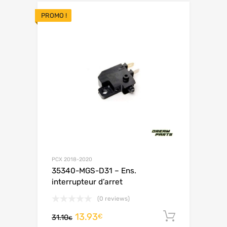
PROMO !
PCX 2018-2020
35340-MGS-D31 – Ens.
interrupteur d’arret
(0 reviews)
13.93
Ajouter 
€
31.10
€