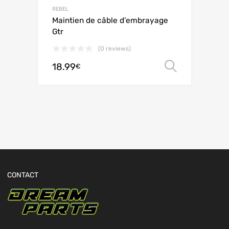
REBEL
Maintien de câble d’embrayage
Gtr
(0 reviews)
18.99
Choix de
€
CONTACT