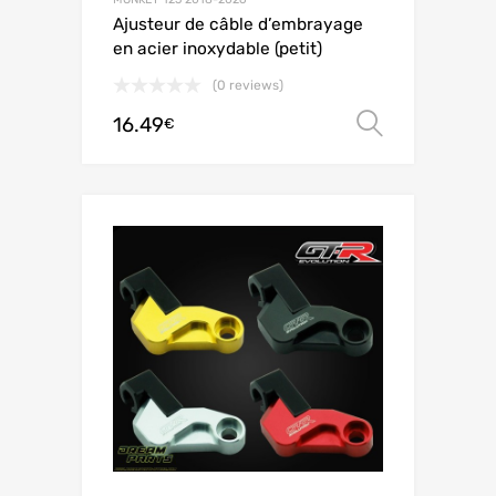
Ajusteur de câble d’embrayage
en acier inoxydable (petit)
(0 reviews)
16.49
Choix de
€