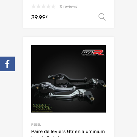
(0 reviews)
39.99
Choix de
€
REBEL
Paire de leviers Gtr en aluminium