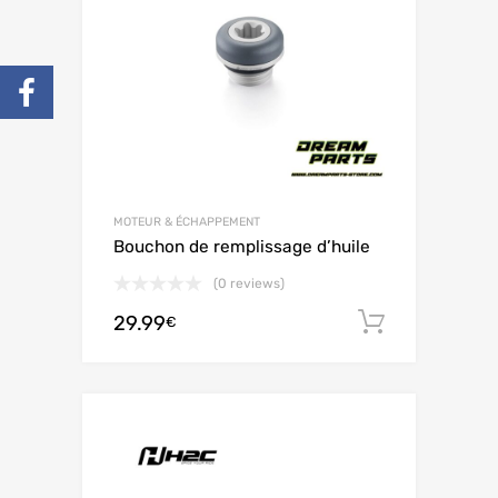
MOTEUR & ÉCHAPPEMENT
Bouchon de remplissage d’huile
(0 reviews)
29.99
Ajouter 
€