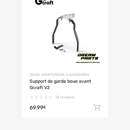
ROUES, AMORTISSEURS & ACCESSOIRES
Support de garde boue avant
Gcraft V2
(0 reviews)
69.99
Ajouter 
€