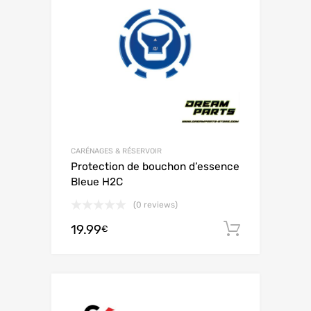
CARÉNAGES & RÉSERVOIR
Protection de bouchon d’essence
Bleue H2C
(0 reviews)
19.99
Ajouter 
€