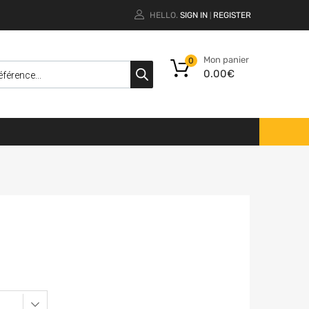
HELLO.
SIGN IN
REGISTER
|
Mon panier
0
0.00
€