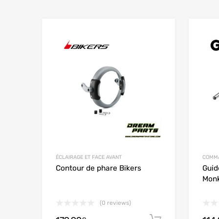
Add to Wishlist
Add to
ÉCLAIRAGE ET FACE AVANT
COMMA
Contour de phare Bikers
Guid
Mon
(0 reviews)