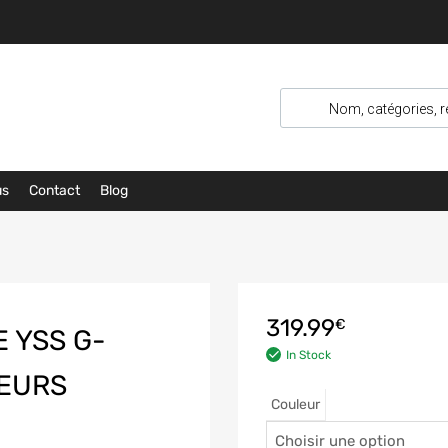
us
Contact
Blog
319.99
€
 YSS G-
In Stock
LEURS
Couleur