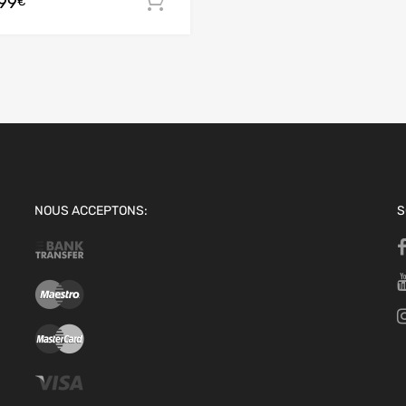
.99
 panier
Ajouter au panier
€
NOUS ACCEPTONS:
S