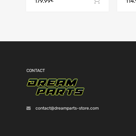
179.99
114
Ajouter au
€
CONTACT
contact@dreamparts-store.com