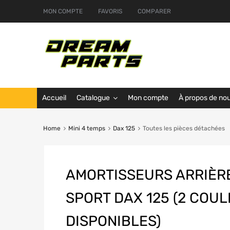
MON COMPTE
FAVORIS
COMPARER
Accueil
Catalogue
Mon compte
À propos de no
Home
Mini 4 temps
Dax 125
Toutes les pièces détachées
AMORTISSEURS ARRIÈRE
SPORT DAX 125 (2 COU
DISPONIBLES)