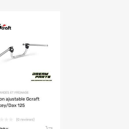
Add to Wishlist
 Compare
Add to Compare
NDES ET FREINAGE
on ajustable Gcraft
key/Dax 125
(0 reviews)