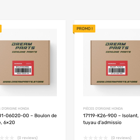
PROMO !
Add to Wishlist
 Compare
Add to Compare
S D'ORIGINE HONDA
PIÈCES D'ORIGINE HONDA
1-06020-00 – Boulon de
17119-K26-900 – Isolant,
e, 6×20
tuyau d’admissio
(0 reviews)
(0 reviews)