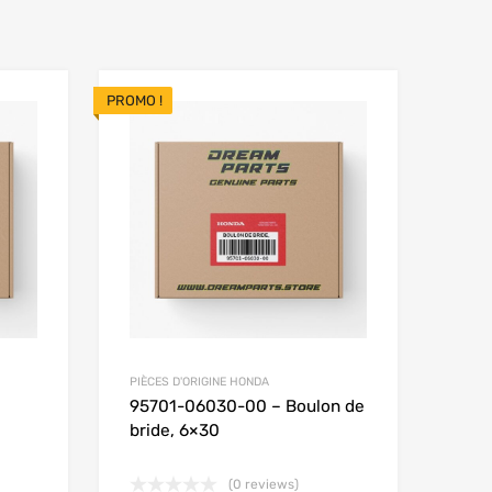
PROMO !
Add to Wishlist
Add to Wishlist
Add to Compare
Add t
PIÈCES D'ORIGINE HONDA
95701-06030-00 – Boulon de
bride, 6×30
(0 reviews)