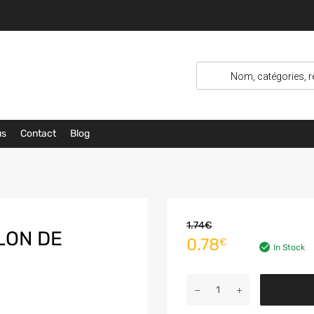
us
Contact
Blog
1.74
€
LON DE
0.78
€
In Stock