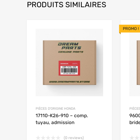
PRODUITS SIMILAIRES
PROMO !
Add to Wishlist
Add to
PIÈCES D'ORIGINE HONDA
PIÈCE
17110-K26-910 – comp.
9600
tuyau, admission
brid
(0 reviews)