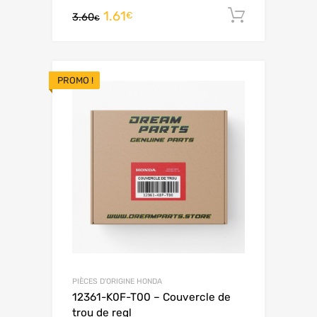
1.61
Ajouter 
€
3.60
€
PROMO !
PIÈCES D'ORIGINE HONDA
12361-K0F-T00 – Couvercle de
trou de regl