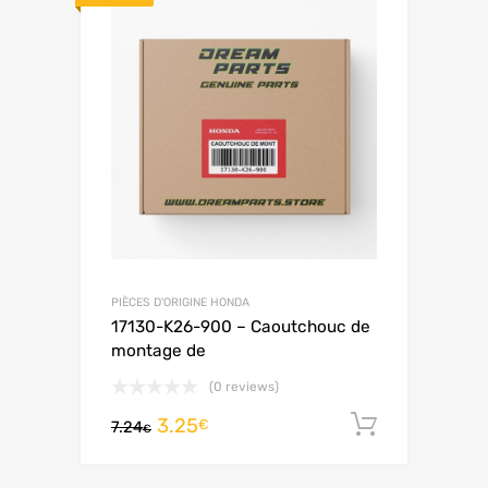
PIÈCES D'ORIGINE HONDA
17130-K26-900 – Caoutchouc de
montage de
(0 reviews)
3.25
Ajouter 
€
7.24
€