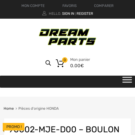
MON COMPTE
FAVORIS
COMPARER
HELLO.
SIGN IN
REGISTER
|
Mon panier
0
0.00
€
Home
Pièces d'origine HONDA
PROMO !
90002-MJE-D00 – BOULON