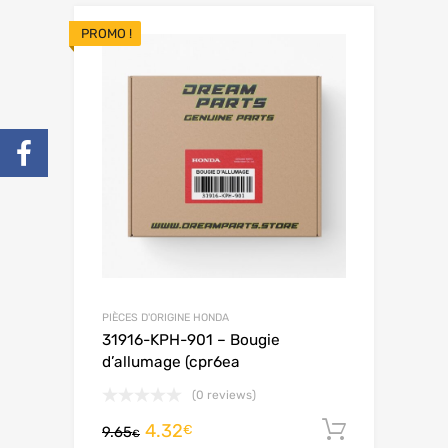
PROMO !
PIÈCES D'ORIGINE HONDA
31916-KPH-901 – Bougie
d’allumage (cpr6ea
(0 reviews)
4.32
Ajouter 
€
9.65
€