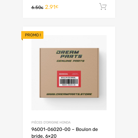
2.91
Ajouter 
€
6.50
€
PROMO !
PIÈCES D'ORIGINE HONDA
96001-06020-00 – Boulon de
bride, 6×20