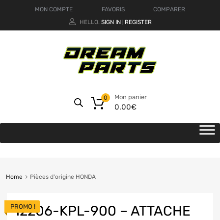
MON COMPTE
FAVORIS
COMPARER
HELLO.
SIGN IN
REGISTER
|
Mon panier
0
0.00
€
Home
Pièces d'origine HONDA
PROMO !
12206-KPL-900 – ATTACHE