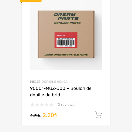
PIÈCES D'ORIGINE HONDA
90001-MGZ-J00 – Boulon de
douille de brid
(0 reviews)
2.20
Ajouter 
€
4.90
€