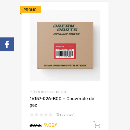
PROMO !
PIÈCES D'ORIGINE HONDA
16157-K26-B00 – Couvercle de
gaz
(0 reviews)
9.02
Ajouter 
€
20.12
€