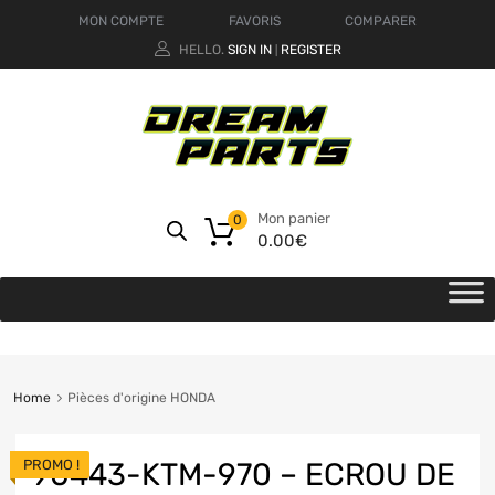
MON COMPTE
FAVORIS
COMPARER
HELLO.
SIGN IN
REGISTER
|
Mon panier
0
0.00
€
Home
Pièces d'origine HONDA
PROMO !
90443-KTM-970 – ECROU DE