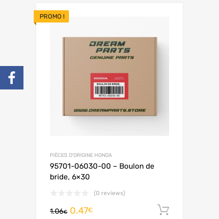
PROMO !
PIÈCES D'ORIGINE HONDA
95701-06030-00 – Boulon de
bride, 6×30
(0 reviews)
0.47
Ajouter 
€
1.06
€