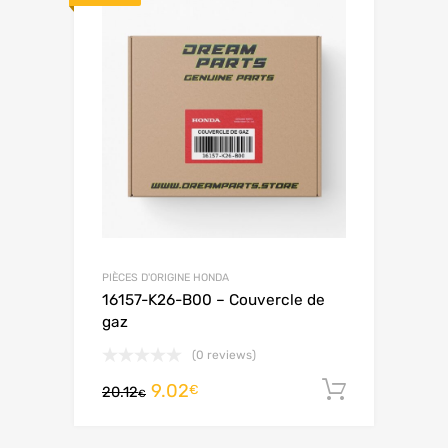
PIÈCES D'ORIGINE HONDA
16157-K26-B00 – Couvercle de
gaz
(0 reviews)
9.02
Ajouter 
€
20.12
€