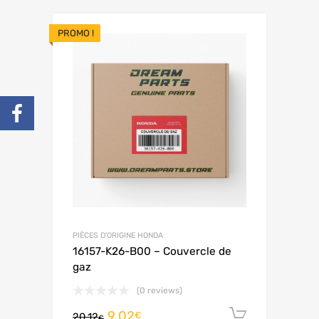
PROMO !
PIÈCES D'ORIGINE HONDA
16157-K26-B00 – Couvercle de
gaz
(0 reviews)
9.02
Ajouter 
€
20.12
€