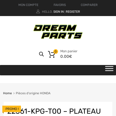
MON COMPTE
FAVORIS
COMPARER
HELLO.
SIGN IN
REGISTER
|
Mon panier
0
0.00
€
Home
Pièces d'origine HONDA
PROMO !
22361-KPG-T00 – PLATEAU