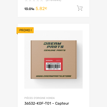
5.82
Ajouter 
€
13.01
€
PROMO !
PIÈCES D'ORIGINE HONDA
36532-K0F-T01 – Capteur