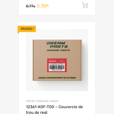
0.35
Ajouter 
€
0.77
€
PROMO !
PIÈCES D'ORIGINE HONDA
12361-K0F-T00 – Couvercle de
trou de regl