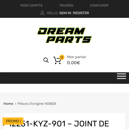
MON COMPTE
FAVORIS
COMPARER
HELLO.
SIGN IN
REGISTER
|
Mon panier
0
0.00
€
Home
Pièces d'origine HONDA
PROMO !
12251-KYZ-901 – JOINT DE