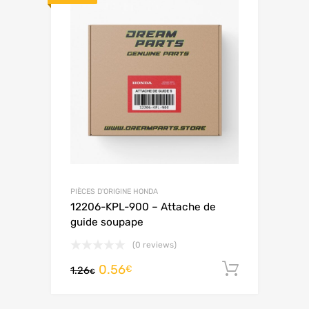
PIÈCES D'ORIGINE HONDA
12206-KPL-900 – Attache de
guide soupape
(0 reviews)
0.56
Ajouter 
€
1.26
€