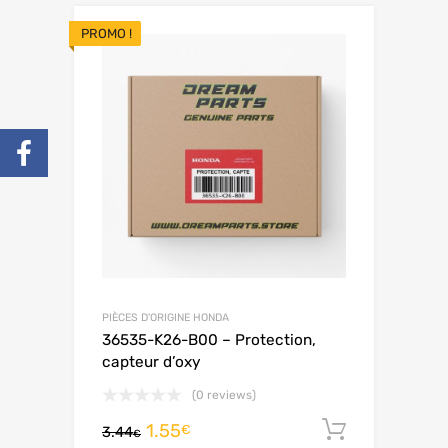
PROMO !
PIÈCES D'ORIGINE HONDA
36535-K26-B00 – Protection,
capteur d’oxy
(0 reviews)
1.55
Ajouter 
€
3.44
€