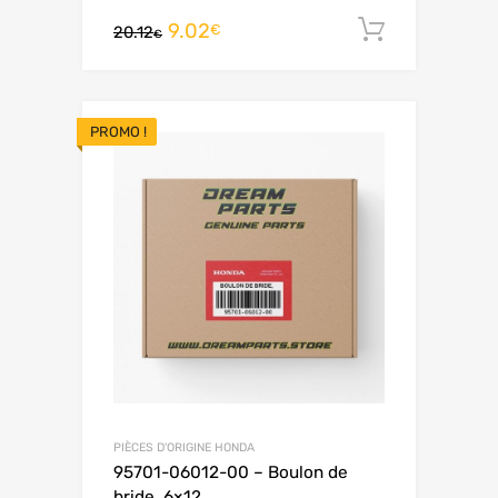
9.02
Ajouter 
€
20.12
€
PROMO !
PIÈCES D'ORIGINE HONDA
95701-06012-00 – Boulon de
bride, 6×12