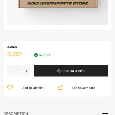
7.24
€
3.25
€
In Stock
Ajouter au panier
Add to Wishlist
Add to Compare
DESCRIPTION