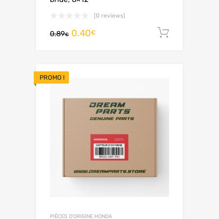
(0 reviews)
0.40
Ajouter 
€
0.89
€
PROMO !
PIÈCES D'ORIGINE HONDA