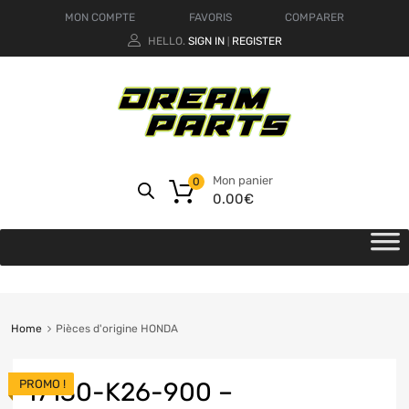
MON COMPTE
FAVORIS
COMPARER
HELLO.
SIGN IN
REGISTER
|
Mon panier
0
0.00
€
Home
Pièces d'origine HONDA
PROMO !
17130-K26-900 –