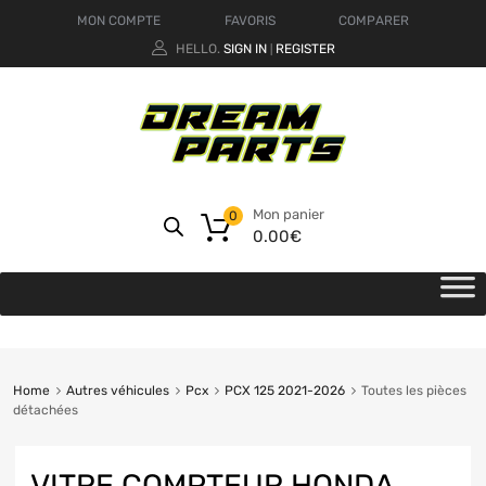
MON COMPTE
FAVORIS
COMPARER
HELLO.
SIGN IN
REGISTER
|
Mon panier
0
0.00
€
Home
Autres véhicules
Pcx
PCX 125 2021-2026
Toutes les pièces
détachées
VITRE COMPTEUR HONDA