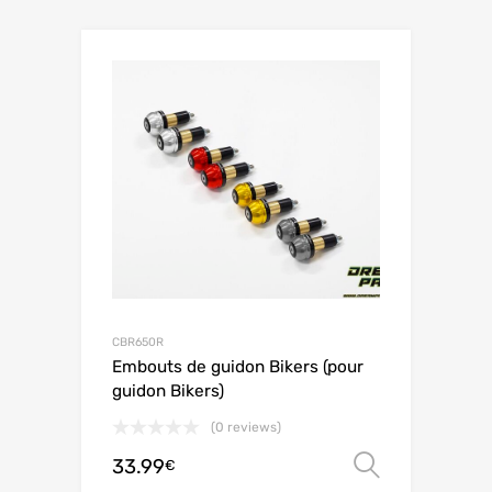
CBR650R
Embouts de guidon Bikers (pour
guidon Bikers)
(0 reviews)
33.99
Choix de
€