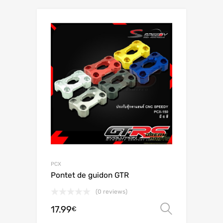
PCX
Pontet de guidon GTR
(0 reviews)
17.99
Choix de
€