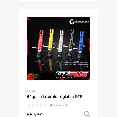
CT 125
Béquille latérale réglable GTR
(0 reviews)
58.99
Choix de
€