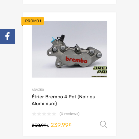
PROMO !
ADV350
Étrier Brembo 4 Pot (Noir ou
Aluminium)
(0 reviews)
239.99
Choix de
€
250.99
€