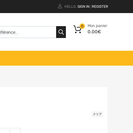
HELLO.
SIGN IN
REGISTER
|
Mon panier
0
0.00
€
クリア