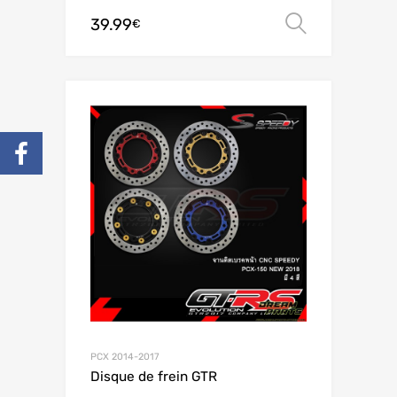
39.99
Choix de
€
PCX 2014-2017
Disque de frein GTR