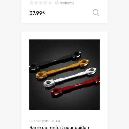
(0 reviews)
37.99
Choix de
€
PCX 125 (2010-2013)
Barre de renfort pour guidon