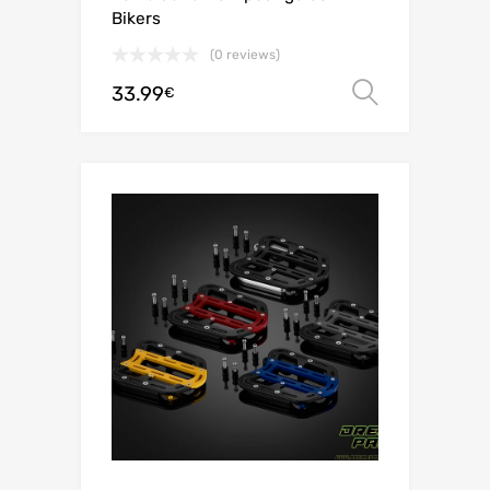
Bikers
(0 reviews)
33.99
Choix de
€