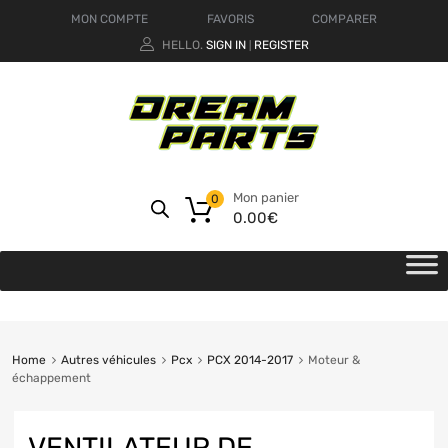
MON COMPTE
FAVORIS
COMPARER
HELLO.
SIGN IN
REGISTER
|
Mon panier
0
0.00
€
Home
Autres véhicules
Pcx
PCX 2014-2017
Moteur &
échappement
VENTILATEUR DE