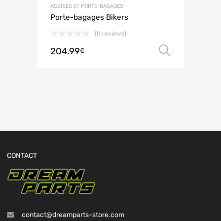
ASSISES ET PORTE-BAGAGES
Porte-bagages Bikers
(0 reviews)
204.99
Choix de
€
CONTACT
contact@dreamparts-store.com