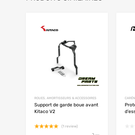
Add to Wishlist
Add to
ROUES, AMORTISSEURS & ACCESSOIRES
CARÉN
Support de garde boue avant
Prot
Kitaco V2
d’es
(1 review)
Note
5.00