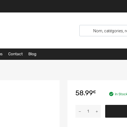
us
Contact
Blog
58.99
€
E
In Stoc