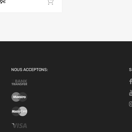
99
 panier
Ajouter au panier
€
NOUS ACCEPTONS:
S