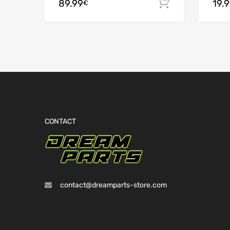
89.99
19.
Ajouter au
€
sur 5
CONTACT
contact@dreamparts-store.com