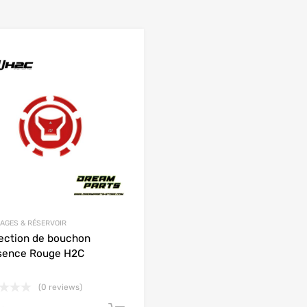
Add to Wishlist
 Compare
Add to Compare
AGES & RÉSERVOIR
ection de bouchon
sence Rouge H2C
(0 reviews)