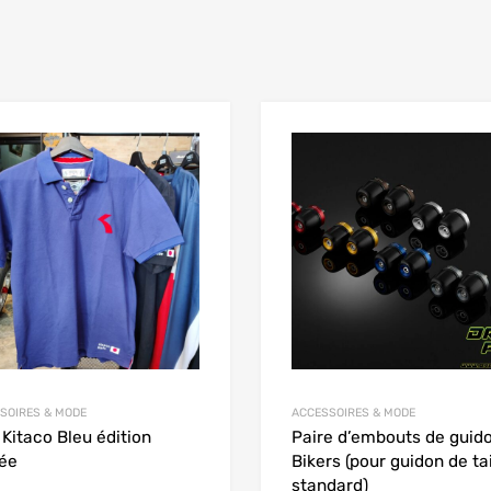
Add to Wishlist
 Compare
Add to Compare
SOIRES & MODE
ACCESSOIRES & MODE
 Kitaco Bleu édition
Paire d’embouts de guid
tée
Bikers (pour guidon de tai
standard)