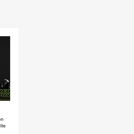
Add to Wishlist
Add to Compare
on
lle