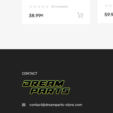
(0 reviews)
59.
38.99
Ajouter au
€
CONTACT
contact@dreamparts-store.com