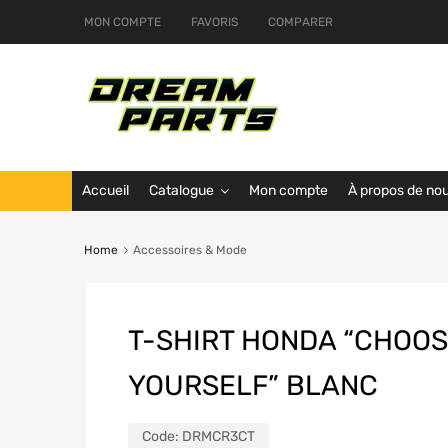
MON COMPTE
FAVORIS
COMPARER
Accueil
Catalogue
Mon compte
À propos de no
Home
Accessoires & Mode
T-SHIRT HONDA “CHOOS
YOURSELF” BLANC
Code:
DRMCR3CT