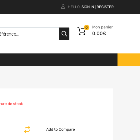
HELLO.
SIGN IN
REGISTER
|
Mon panier
0
0.00
€
ture de stock
Add to Compare