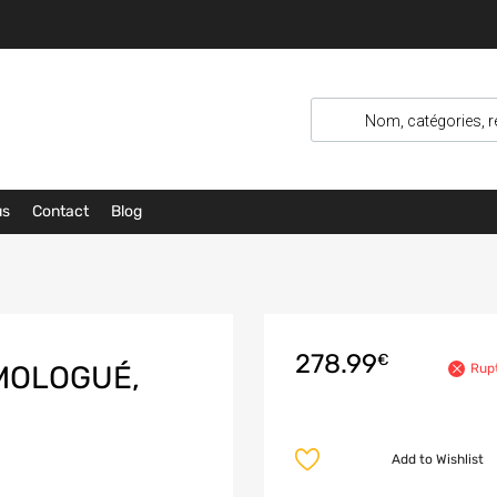
us
Contact
Blog
278.99
€
MOLOGUÉ,
Rup
Add to Wishlist