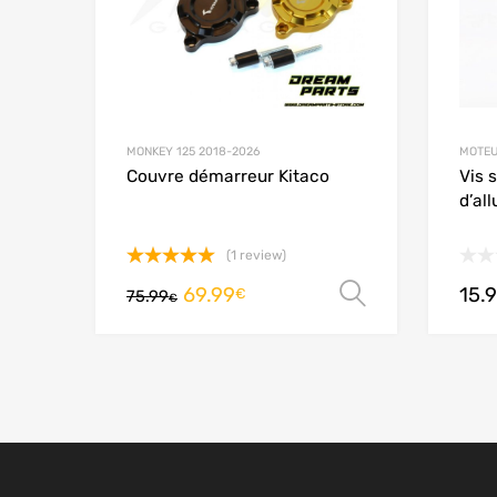
MONKEY 125 2018-2026
MOTEU
Couvre démarreur Kitaco
Vis 
d’al
(1 review)
Note
5.00
69.99
15.
Choix des 
€
75.99
sur 5
€