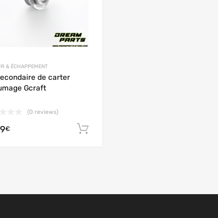
R & ÉCHAPPEMENT
secondaire de carter
lumage Gcraft
(0 reviews)
99
options
Ajouter au panier
€