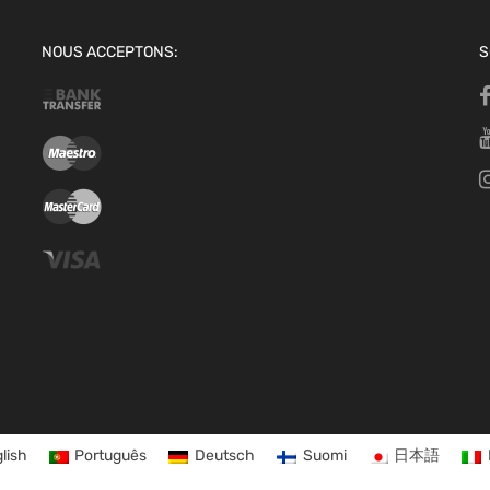
NOUS ACCEPTONS:
S
lish
Português
Deutsch
Suomi
日本語