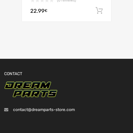
(0 reviews)
22.99
Ajouter 
€
CONTACT
contact@dreamparts-store.com