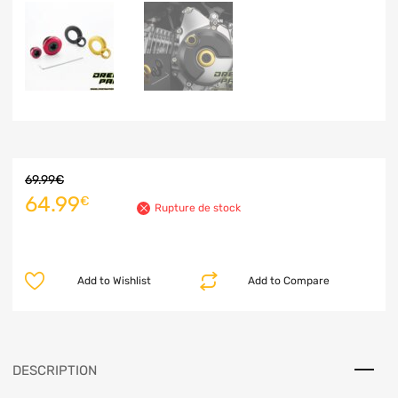
69.99
€
64.99
€
Rupture de stock
Add to Wishlist
Add to Compare
DESCRIPTION