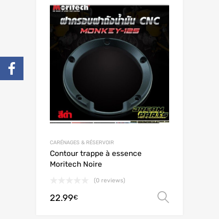
CARÉNAGES & RÉSERVOIR
Contour trappe à essence
Moritech Noire
(0 reviews)
22.99
Choix de
€