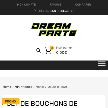
MON COMPTE
FAVORIS
COMPARER
HELLO.
SIGN IN
REGISTER
|
Mon panier
0
0.00
€
Home
Mini 4 temps
Monkey 125 2018-2026
PROMO !
SET DE BOUCHONS DE