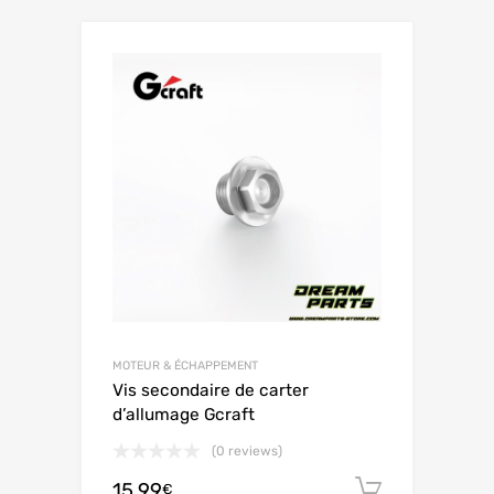
MOTEUR & ÉCHAPPEMENT
Vis secondaire de carter
d’allumage Gcraft
(0 reviews)
15.99
Ajouter 
€