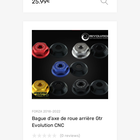
25.99
Choix de
€
FORZA 2018-2022
Bague d’axe de roue arrière Gtr
Evolution CNC
(0 reviews)