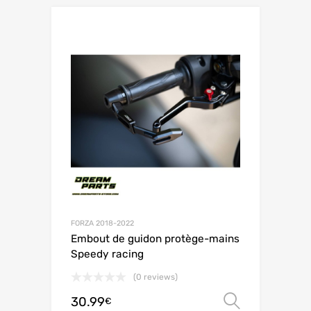
FORZA 2018-2022
Embout de guidon protège-mains
Speedy racing
(0 reviews)
30.99
Choix de
€