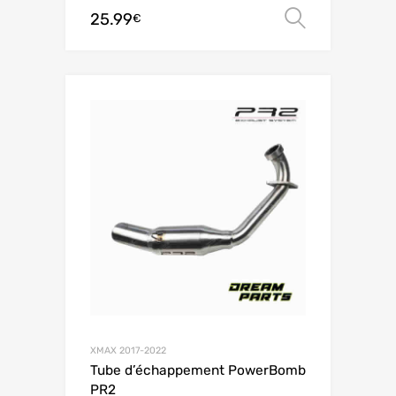
25.99
Choix de
€
XMAX 2017-2022
Tube d’échappement PowerBomb
PR2