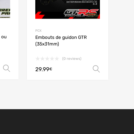
PCX
r ou
Embouts de guidon GTR
(35x31mm)
(0 reviews)
Choix des options
29.99
Choix des
€