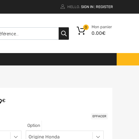
HELLO.
SIGN IN
REGISTER
|
Mon panier
0
0.00
€
9
€
EFFACER
Option