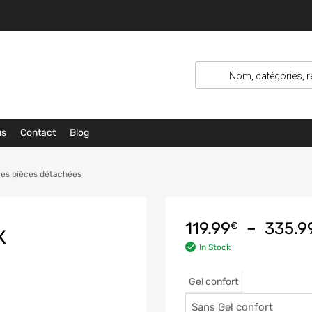
us
Contact
Blog
les pièces détachées
119.99
–
335.9
€
X
In Stock
Gel confort