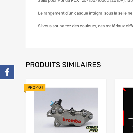
Selle pour Honda PCX 125/150/160cc (2015+), fabr
Le rangement d’un casque intégral sous la selle ne
Si vous souhaitez des couleurs, des matériaux diff
PRODUITS SIMILAIRES
PROMO !
Add to Wishlist
Add to