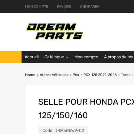
MON COMPTE
FAVORIS
COMPARER
Accueil
Catalogue
Mon compte
À propos de no
Home
Autres véhicules
Pcx
PCX 125 2021-2026
Toutes 
SELLE POUR HONDA PC
125/150/160
Code:
DRM5H5W9-02