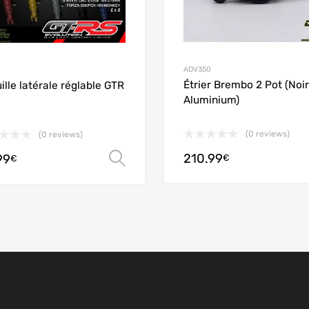
ADV350
Étrier Brembo 2 Pot (Noi
ille latérale réglable GTR
Aluminium)
options
(0 reviews)
(0 reviews)
210.99
99
€
Choix des options
€