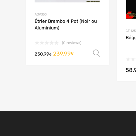
ADV350
Étrier Brembo 4 Pot (Noir ou
Aluminium)
CT 125
Béqu
(0 reviews)
239.99
Choix des 
€
250.99
€
58.