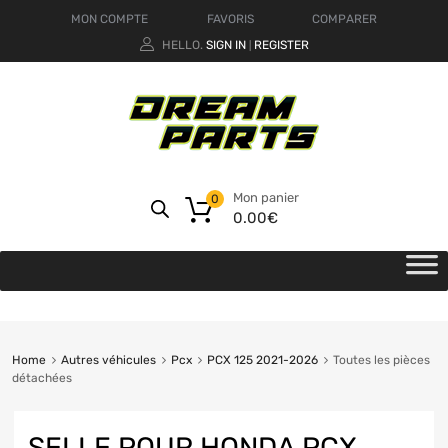
MON COMPTE
FAVORIS
COMPARER
HELLO.
SIGN IN
REGISTER
|
Mon panier
0
0.00
€
Home
Autres véhicules
Pcx
PCX 125 2021-2026
Toutes les pièces
détachées
SELLE POUR HONDA PCX