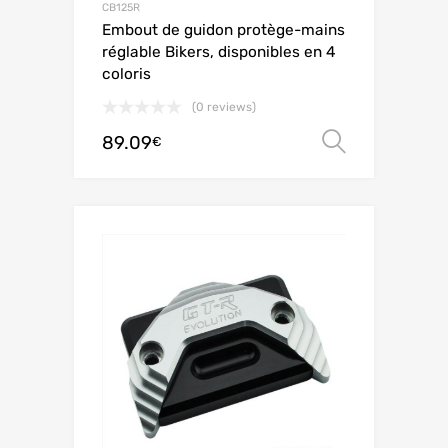
CB125R
Embout de guidon protège-mains
réglable Bikers, disponibles en 4
coloris
(0 reviews)
89.09
Choix de
€