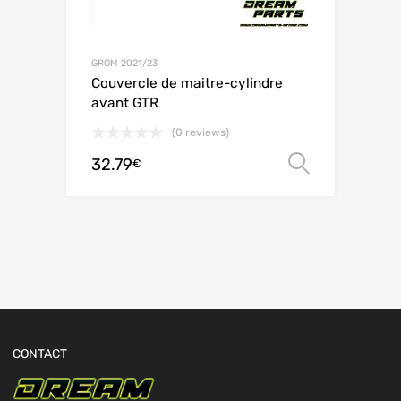
GROM 2021/23
Couvercle de maitre-cylindre
avant GTR
(0 reviews)
32.79
Choix de
€
CONTACT