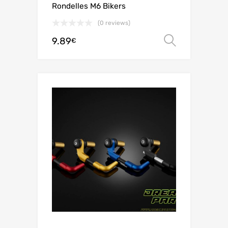
Rondelles M6 Bikers
(0 reviews)
9.89
Choix de
€