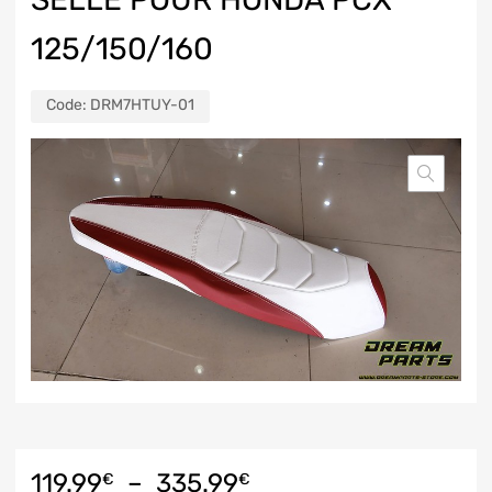
125/150/160
Code:
DRM7HTUY-01
119.99
–
335.99
€
€