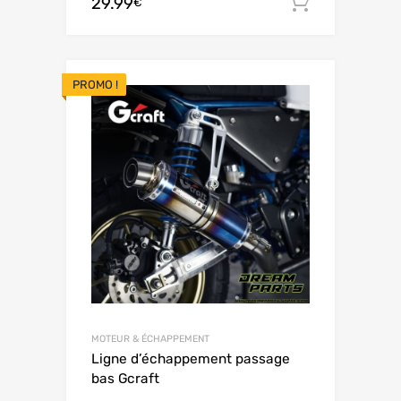
29.99
Ajouter 
€
PROMO !
MOTEUR & ÉCHAPPEMENT
Ligne d’échappement passage
bas Gcraft