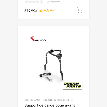
(0 reviews)
559.99
Ajouter 
€
579.99
€
ROUES, AMORTISSEURS & ACCESSOIRES
Support de garde boue avant